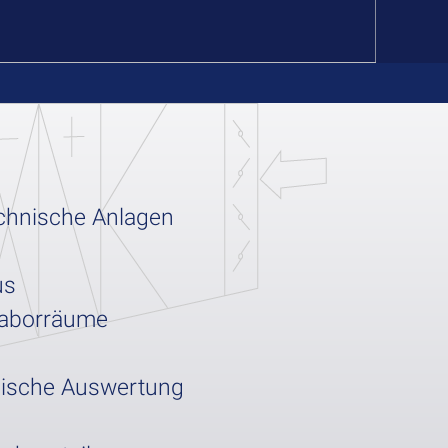
chnische Anlagen
us
Laborräume
gische Auswertung